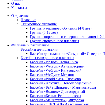
О нас
Контакты
Отделения
Плавание
Синхронное плавание
Группы начального обучения (4-8 лет)
Группа (6-12 лет)
Группа спортивного совершенствования (12-1
Группа спортивного плавания
Филиалы и расписание
Бассейны для плавания
Бассейн для плавания «Лазурный» Северное
Бассейны синхронного плавания
Бассейн «Ice box» Новая Рига
Бассейн «WeGym» Авиамоторная
Бассейн «WeGym» Кутузовский
Бассейн «WeGym» Митино
Бассейн «World class» Сколково
Бассейн «Арктика» Новопеределкино
Бассейн «Бейт-Швидлер» Марьина Роща
Бассейн «Водник» Долгопрудный
Бассейн «Кенга» Речной вокзал
Бассейн «Манхэттен» Дмитровка
Бассейн «ОЦСПАД» Автозаводская