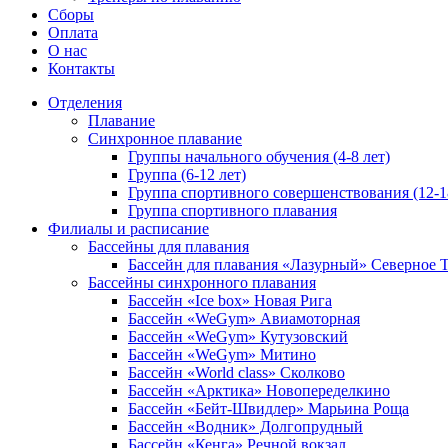
Сборы
Оплата
О нас
Контакты
Отделения
Плавание
Синхронное плавание
Группы начального обучения (4-8 лет)
Группа (6-12 лет)
Группа спортивного совершенствования (12-1
Группа спортивного плавания
Филиалы и расписание
Бассейны для плавания
Бассейн для плавания «Лазурный» Северное
Бассейны синхронного плавания
Бассейн «Ice box» Новая Рига
Бассейн «WeGym» Авиамоторная
Бассейн «WeGym» Кутузовский
Бассейн «WeGym» Митино
Бассейн «World class» Сколково
Бассейн «Арктика» Новопеределкино
Бассейн «Бейт-Швидлер» Марьина Роща
Бассейн «Водник» Долгопрудный
Бассейн «Кенга» Речной вокзал