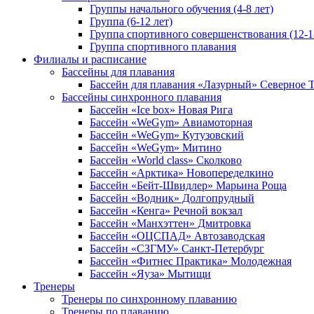
Группы начального обучения (4-8 лет)
Группа (6-12 лет)
Группа спортивного совершенствования (12-1
Группа спортивного плавания
Филиалы и расписание
Бассейны для плавания
Бассейн для плавания «Лазурный» Северное
Бассейны синхронного плавания
Бассейн «Ice box» Новая Рига
Бассейн «WeGym» Авиамоторная
Бассейн «WeGym» Кутузовский
Бассейн «WeGym» Митино
Бассейн «World class» Сколково
Бассейн «Арктика» Новопеределкино
Бассейн «Бейт-Швидлер» Марьина Роща
Бассейн «Водник» Долгопрудный
Бассейн «Кенга» Речной вокзал
Бассейн «Манхэттен» Дмитровка
Бассейн «ОЦСПАД» Автозаводская
Бассейн «СЗГМУ» Санкт-Петербург
Бассейн «Фитнес Практика» Молодежная
Бассейн «Яуза» Мытищи
Тренеры
Тренеры по синхронному плаванию
Тренеры по плаванию