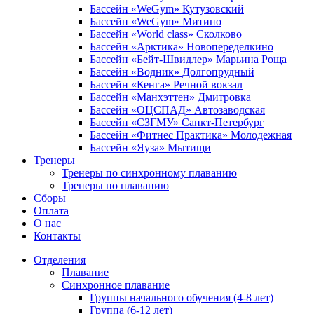
Бассейн «WeGym» Кутузовский
Бассейн «WeGym» Митино
Бассейн «World class» Сколково
Бассейн «Арктика» Новопеределкино
Бассейн «Бейт-Швидлер» Марьина Роща
Бассейн «Водник» Долгопрудный
Бассейн «Кенга» Речной вокзал
Бассейн «Манхэттен» Дмитровка
Бассейн «ОЦСПАД» Автозаводская
Бассейн «СЗГМУ» Санкт-Петербург
Бассейн «Фитнес Практика» Молодежная
Бассейн «Яуза» Мытищи
Тренеры
Тренеры по синхронному плаванию
Тренеры по плаванию
Сборы
Оплата
О нас
Контакты
Отделения
Плавание
Синхронное плавание
Группы начального обучения (4-8 лет)
Группа (6-12 лет)