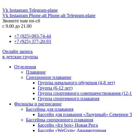
Vk
Instagram
Telegram-plane
Vk
Instagram
Phone-alt
Phone-alt
Telegram-plane
Звоните нам пн-сб
с 9.00 до 21.00
+7 (925) 093-74-44
+7 (925) 377-20-93
Онлайн запись
в детские группы
Отделения
Плавание
Синхронное плавание
Группы начального обучения (4-8 лет)
Группа (6-12 лет)
Группа спортивного совершенствования (12-1
Группа спортивного плавания
Филиалы и расписание
Бассейны для плавания
Бассейн для плавания «Лазурный» Северное
Бассейны синхронного плавания
Бассейн «Ice box» Новая Рига
Бассейн «WeGym» Авиамоторная