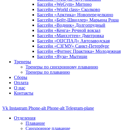
Бассейн «WeGym» Митино
Бассейн «World class» Сколково
Бассейн «Арктика» Новопеределкино
Бассейн «Бейт-Швидлер» Марьина Роща
Бассейн «Водник» Долгопрудный
Бассейн «Кенга» Речной вокзал
Бассейн «Манхэттен» Дмитровка
Бассейн «ОЦСПАД» Автозаводская
Бассейн «СЗГМУ» Санкт-Петербург
Бассейн «Фитнес Практика» Молодежная
Бассейн «Яуза» Мытищи
Тренеры
Тренеры по синхронному плаванию
Тренеры по плаванию
Сборы
Оплата
О нас
Контакты
Vk
Instagram
Phone-alt
Phone-alt
Telegram-plane
Отделения
Плавание
Синхронное плавание