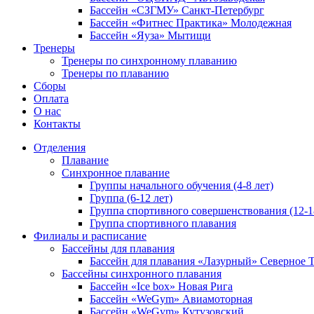
Бассейн «СЗГМУ» Санкт-Петербург
Бассейн «Фитнес Практика» Молодежная
Бассейн «Яуза» Мытищи
Тренеры
Тренеры по синхронному плаванию
Тренеры по плаванию
Сборы
Оплата
О нас
Контакты
Отделения
Плавание
Синхронное плавание
Группы начального обучения (4-8 лет)
Группа (6-12 лет)
Группа спортивного совершенствования (12-1
Группа спортивного плавания
Филиалы и расписание
Бассейны для плавания
Бассейн для плавания «Лазурный» Северное
Бассейны синхронного плавания
Бассейн «Ice box» Новая Рига
Бассейн «WeGym» Авиамоторная
Бассейн «WeGym» Кутузовский