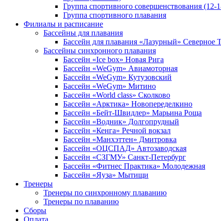
Группа спортивного совершенствования (12-1
Группа спортивного плавания
Филиалы и расписание
Бассейны для плавания
Бассейн для плавания «Лазурный» Северное
Бассейны синхронного плавания
Бассейн «Ice box» Новая Рига
Бассейн «WeGym» Авиамоторная
Бассейн «WeGym» Кутузовский
Бассейн «WeGym» Митино
Бассейн «World class» Сколково
Бассейн «Арктика» Новопеределкино
Бассейн «Бейт-Швидлер» Марьина Роща
Бассейн «Водник» Долгопрудный
Бассейн «Кенга» Речной вокзал
Бассейн «Манхэттен» Дмитровка
Бассейн «ОЦСПАД» Автозаводская
Бассейн «СЗГМУ» Санкт-Петербург
Бассейн «Фитнес Практика» Молодежная
Бассейн «Яуза» Мытищи
Тренеры
Тренеры по синхронному плаванию
Тренеры по плаванию
Сборы
Оплата