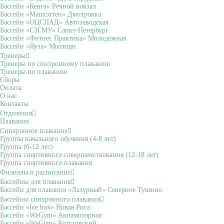
Бассейн «Кенга» Речной вокзал
Бассейн «Манхэттен» Дмитровка
Бассейн «ОЦСПАД» Автозаводская
Бассейн «СЗГМУ» Санкт-Петербург
Бассейн «Фитнес Практика» Молодежная
Бассейн «Яуза» Мытищи
Тренеры
Тренеры по синхронному плаванию
Тренеры по плаванию
Сборы
Оплата
О нас
Контакты
Отделения
Плавание
Синхронное плавание
Группы начального обучения (4-8 лет)
Группа (6-12 лет)
Группа спортивного совершенствования (12-18 лет)
Группа спортивного плавания
Филиалы и расписание
Бассейны для плавания
Бассейн для плавания «Лазурный» Северное Тушино
Бассейны синхронного плавания
Бассейн «Ice box» Новая Рига
Бассейн «WeGym» Авиамоторная
Бассейн «WeGym» Кутузовский