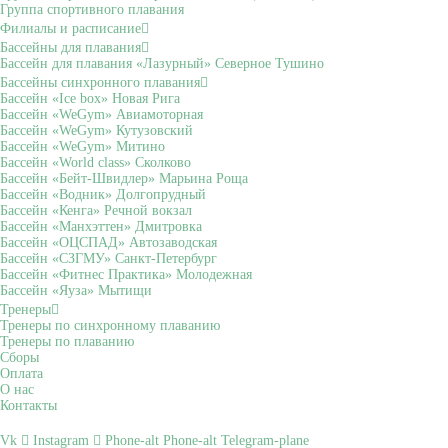
Группа спортивного плавания
Филиалы и расписание
Бассейны для плавания
Бассейн для плавания «Лазурный» Северное Тушино
Бассейны синхронного плавания
Бассейн «Ice box» Новая Рига
Бассейн «WeGym» Авиамоторная
Бассейн «WeGym» Кутузовский
Бассейн «WeGym» Митино
Бассейн «World class» Сколково
Бассейн «Бейт-Швидлер» Марьина Роща
Бассейн «Водник» Долгопрудный
Бассейн «Кенга» Речной вокзал
Бассейн «Манхэттен» Дмитровка
Бассейн «ОЦСПАД» Автозаводская
Бассейн «СЗГМУ» Санкт-Петербург
Бассейн «Фитнес Практика» Молодежная
Бассейн «Яуза» Мытищи
Тренеры
Тренеры по синхронному плаванию
Тренеры по плаванию
Сборы
Оплата
О нас
Контакты
Vk
Instagram
Phone-alt
Phone-alt
Telegram-plane