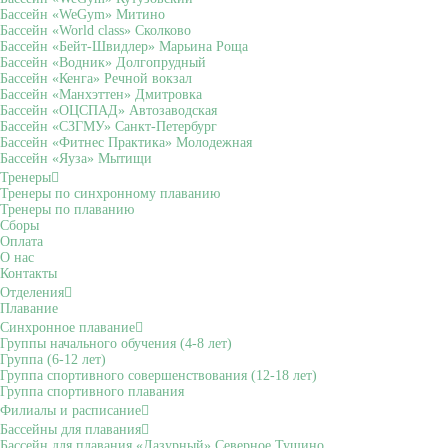
Бассейн «WeGym» Митино
Бассейн «World class» Сколково
Бассейн «Бейт-Швидлер» Марьина Роща
Бассейн «Водник» Долгопрудный
Бассейн «Кенга» Речной вокзал
Бассейн «Манхэттен» Дмитровка
Бассейн «ОЦСПАД» Автозаводская
Бассейн «СЗГМУ» Санкт-Петербург
Бассейн «Фитнес Практика» Молодежная
Бассейн «Яуза» Мытищи
Тренеры
Тренеры по синхронному плаванию
Тренеры по плаванию
Сборы
Оплата
О нас
Контакты
Отделения
Плавание
Синхронное плавание
Группы начального обучения (4-8 лет)
Группа (6-12 лет)
Группа спортивного совершенствования (12-18 лет)
Группа спортивного плавания
Филиалы и расписание
Бассейны для плавания
Бассейн для плавания «Лазурный» Северное Тушино