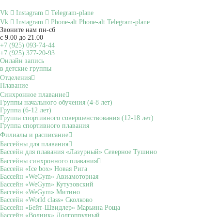
Vk
Instagram
Telegram-plane
Vk
Instagram
Phone-alt
Phone-alt
Telegram-plane
Звоните нам пн-сб
с 9.00 до 21.00
+7 (925) 093-74-44
+7 (925) 377-20-93
Онлайн запись
в детские группы
Отделения
Плавание
Синхронное плавание
Группы начального обучения (4-8 лет)
Группа (6-12 лет)
Группа спортивного совершенствования (12-18 лет)
Группа спортивного плавания
Филиалы и расписание
Бассейны для плавания
Бассейн для плавания «Лазурный» Северное Тушино
Бассейны синхронного плавания
Бассейн «Ice box» Новая Рига
Бассейн «WeGym» Авиамоторная
Бассейн «WeGym» Кутузовский
Бассейн «WeGym» Митино
Бассейн «World class» Сколково
Бассейн «Бейт-Швидлер» Марьина Роща
Бассейн «Водник» Долгопрудный