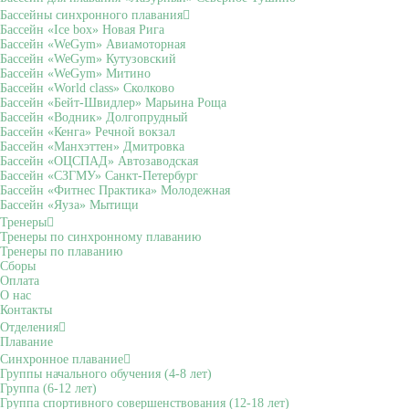
Бассейны синхронного плавания
Бассейн «Ice box» Новая Рига
Бассейн «WeGym» Авиамоторная
Бассейн «WeGym» Кутузовский
Бассейн «WeGym» Митино
Бассейн «World class» Сколково
Бассейн «Бейт-Швидлер» Марьина Роща
Бассейн «Водник» Долгопрудный
Бассейн «Кенга» Речной вокзал
Бассейн «Манхэттен» Дмитровка
Бассейн «ОЦСПАД» Автозаводская
Бассейн «СЗГМУ» Санкт-Петербург
Бассейн «Фитнес Практика» Молодежная
Бассейн «Яуза» Мытищи
Тренеры
Тренеры по синхронному плаванию
Тренеры по плаванию
Сборы
Оплата
О нас
Контакты
Отделения
Плавание
Синхронное плавание
Группы начального обучения (4-8 лет)
Группа (6-12 лет)
Группа спортивного совершенствования (12-18 лет)