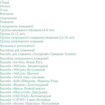
Сборы
Оплата
О нас
Контакты
Отделения
Плавание
Синхронное плавание
Группы начального обучения (4-8 лет)
Группа (6-12 лет)
Группа спортивного совершенствования (12-18 лет)
Группа спортивного плавания
Филиалы и расписание
Бассейны для плавания
Бассейн для плавания «Лазурный» Северное Тушино
Бассейны синхронного плавания
Бассейн «Ice box» Новая Рига
Бассейн «WeGym» Авиамоторная
Бассейн «WeGym» Кутузовский
Бассейн «WeGym» Митино
Бассейн «World class» Сколково
Бассейн «Бейт-Швидлер» Марьина Роща
Бассейн «Водник» Долгопрудный
Бассейн «Кенга» Речной вокзал
Бассейн «Манхэттен» Дмитровка
Бассейн «ОЦСПАД» Автозаводская
Бассейн «СЗГМУ» Санкт-Петербург
Бассейн «Фитнес Практика» Молодежная