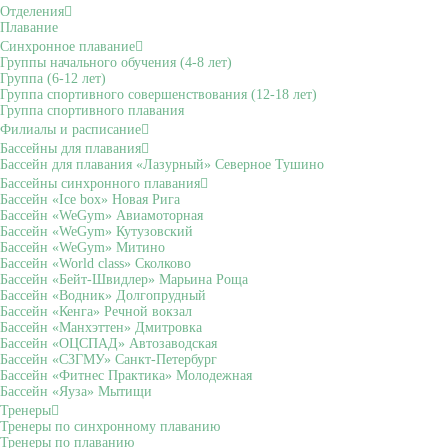
Отделения
Плавание
Синхронное плавание
Группы начального обучения (4-8 лет)
Группа (6-12 лет)
Группа спортивного совершенствования (12-18 лет)
Группа спортивного плавания
Филиалы и расписание
Бассейны для плавания
Бассейн для плавания «Лазурный» Северное Тушино
Бассейны синхронного плавания
Бассейн «Ice box» Новая Рига
Бассейн «WeGym» Авиамоторная
Бассейн «WeGym» Кутузовский
Бассейн «WeGym» Митино
Бассейн «World class» Сколково
Бассейн «Бейт-Швидлер» Марьина Роща
Бассейн «Водник» Долгопрудный
Бассейн «Кенга» Речной вокзал
Бассейн «Манхэттен» Дмитровка
Бассейн «ОЦСПАД» Автозаводская
Бассейн «СЗГМУ» Санкт-Петербург
Бассейн «Фитнес Практика» Молодежная
Бассейн «Яуза» Мытищи
Тренеры
Тренеры по синхронному плаванию
Тренеры по плаванию