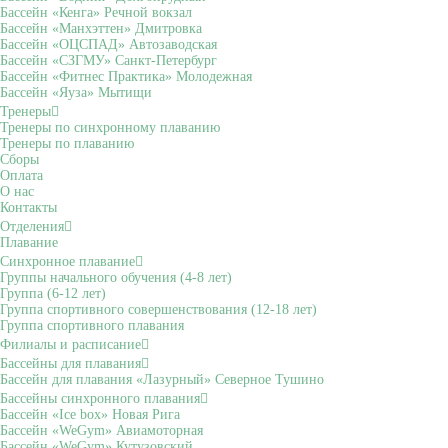
Бассейн «Кенга» Речной вокзал
Бассейн «Манхэттен» Дмитровка
Бассейн «ОЦСПАД» Автозаводская
Бассейн «СЗГМУ» Санкт-Петербург
Бассейн «Фитнес Практика» Молодежная
Бассейн «Яуза» Мытищи
Тренеры
Тренеры по синхронному плаванию
Тренеры по плаванию
Сборы
Оплата
О нас
Контакты
Отделения
Плавание
Синхронное плавание
Группы начального обучения (4-8 лет)
Группа (6-12 лет)
Группа спортивного совершенствования (12-18 лет)
Группа спортивного плавания
Филиалы и расписание
Бассейны для плавания
Бассейн для плавания «Лазурный» Северное Тушино
Бассейны синхронного плавания
Бассейн «Ice box» Новая Рига
Бассейн «WeGym» Авиамоторная
Бассейн «WeGym» Кутузовский