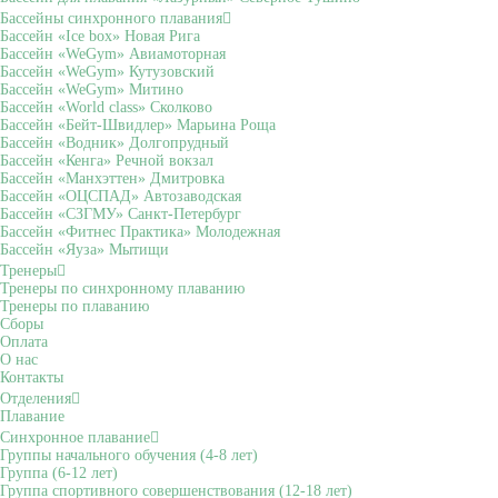
Бассейны синхронного плавания
Бассейн «Ice box» Новая Рига
Бассейн «WeGym» Авиамоторная
Бассейн «WeGym» Кутузовский
Бассейн «WeGym» Митино
Бассейн «World class» Сколково
Бассейн «Бейт-Швидлер» Марьина Роща
Бассейн «Водник» Долгопрудный
Бассейн «Кенга» Речной вокзал
Бассейн «Манхэттен» Дмитровка
Бассейн «ОЦСПАД» Автозаводская
Бассейн «СЗГМУ» Санкт-Петербург
Бассейн «Фитнес Практика» Молодежная
Бассейн «Яуза» Мытищи
Тренеры
Тренеры по синхронному плаванию
Тренеры по плаванию
Сборы
Оплата
О нас
Контакты
Отделения
Плавание
Синхронное плавание
Группы начального обучения (4-8 лет)
Группа (6-12 лет)
Группа спортивного совершенствования (12-18 лет)