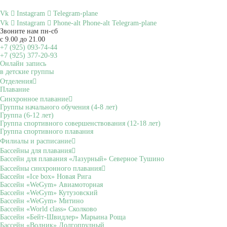
Vk
Instagram
Telegram-plane
Vk
Instagram
Phone-alt
Phone-alt
Telegram-plane
Звоните нам пн-сб
с 9.00 до 21.00
+7 (925) 093-74-44
+7 (925) 377-20-93
Онлайн запись
в детские группы
Отделения
Плавание
Синхронное плавание
Группы начального обучения (4-8 лет)
Группа (6-12 лет)
Группа спортивного совершенствования (12-18 лет)
Группа спортивного плавания
Филиалы и расписание
Бассейны для плавания
Бассейн для плавания «Лазурный» Северное Тушино
Бассейны синхронного плавания
Бассейн «Ice box» Новая Рига
Бассейн «WeGym» Авиамоторная
Бассейн «WeGym» Кутузовский
Бассейн «WeGym» Митино
Бассейн «World class» Сколково
Бассейн «Бейт-Швидлер» Марьина Роща
Бассейн «Водник» Долгопрудный