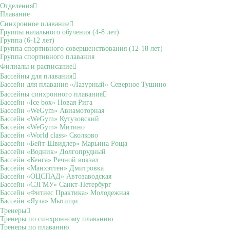
Отделения
Плавание
Синхронное плавание
Группы начального обучения (4-8 лет)
Группа (6-12 лет)
Группа спортивного совершенствования (12-18 лет)
Группа спортивного плавания
Филиалы и расписание
Бассейны для плавания
Бассейн для плавания «Лазурный» Северное Тушино
Бассейны синхронного плавания
Бассейн «Ice box» Новая Рига
Бассейн «WeGym» Авиамоторная
Бассейн «WeGym» Кутузовский
Бассейн «WeGym» Митино
Бассейн «World class» Сколково
Бассейн «Бейт-Швидлер» Марьина Роща
Бассейн «Водник» Долгопрудный
Бассейн «Кенга» Речной вокзал
Бассейн «Манхэттен» Дмитровка
Бассейн «ОЦСПАД» Автозаводская
Бассейн «СЗГМУ» Санкт-Петербург
Бассейн «Фитнес Практика» Молодежная
Бассейн «Яуза» Мытищи
Тренеры
Тренеры по синхронному плаванию
Тренеры по плаванию