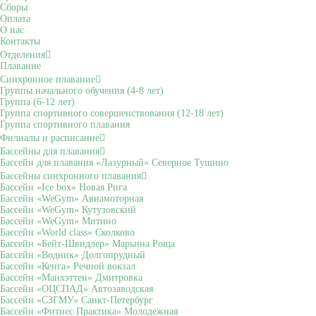
Сборы
Оплата
О нас
Контакты
Отделения
Плавание
Синхронное плавание
Группы начального обучения (4-8 лет)
Группа (6-12 лет)
Группа спортивного совершенствования (12-18 лет)
Группа спортивного плавания
Филиалы и расписание
Бассейны для плавания
Бассейн для плавания «Лазурный» Северное Тушино
Бассейны синхронного плавания
Бассейн «Ice box» Новая Рига
Бассейн «WeGym» Авиамоторная
Бассейн «WeGym» Кутузовский
Бассейн «WeGym» Митино
Бассейн «World class» Сколково
Бассейн «Бейт-Швидлер» Марьина Роща
Бассейн «Водник» Долгопрудный
Бассейн «Кенга» Речной вокзал
Бассейн «Манхэттен» Дмитровка
Бассейн «ОЦСПАД» Автозаводская
Бассейн «СЗГМУ» Санкт-Петербург
Бассейн «Фитнес Практика» Молодежная