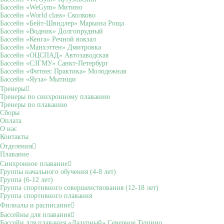
Бассейн «WeGym» Митино
Бассейн «World class» Сколково
Бассейн «Бейт-Швидлер» Марьина Роща
Бассейн «Водник» Долгопрудный
Бассейн «Кенга» Речной вокзал
Бассейн «Манхэттен» Дмитровка
Бассейн «ОЦСПАД» Автозаводская
Бассейн «СЗГМУ» Санкт-Петербург
Бассейн «Фитнес Практика» Молодежная
Бассейн «Яуза» Мытищи
Тренеры
Тренеры по синхронному плаванию
Тренеры по плаванию
Сборы
Оплата
О нас
Контакты
Отделения
Плавание
Синхронное плавание
Группы начального обучения (4-8 лет)
Группа (6-12 лет)
Группа спортивного совершенствования (12-18 лет)
Группа спортивного плавания
Филиалы и расписание
Бассейны для плавания
Бассейн для плавания «Лазурный» Северное Тушино