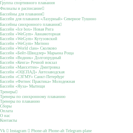
Группа спортивного плавания
Филиалы и расписание
Бассейны для плавания
Бассейн для плавания «Лазурный» Северное Тушино
Бассейны синхронного плавания
Бассейн «Ice box» Новая Рига
Бассейн «WeGym» Авиамоторная
Бассейн «WeGym» Кутузовский
Бассейн «WeGym» Митино
Бассейн «World class» Сколково
Бассейн «Бейт-Швидлер» Марьина Роща
Бассейн «Водник» Долгопрудный
Бассейн «Кенга» Речной вокзал
Бассейн «Манхэттен» Дмитровка
Бассейн «ОЦСПАД» Автозаводская
Бассейн «СЗГМУ» Санкт-Петербург
Бассейн «Фитнес Практика» Молодежная
Бассейн «Яуза» Мытищи
Тренеры
Тренеры по синхронному плаванию
Тренеры по плаванию
Сборы
Оплата
О нас
Контакты
Vk
Instagram
Phone-alt
Phone-alt
Telegram-plane